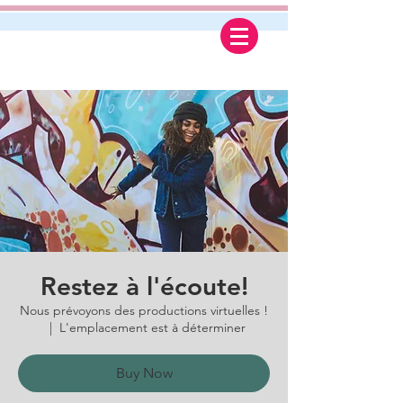
Restez à l'écoute!
Nous prévoyons des productions virtuelles !
  |  
L'emplacement est à déterminer
Buy Now